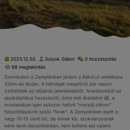
2023.12.02.
Sulyok Gábor
0 hozzászólás
68 megtekintés
Szombaton a Zemplénben jártam a Rákóczi emléktúra
32km-es távján. A hétvégét megelőző pár napon
özönlöttek az időjárás jelentésekből, híradásokból az
apokaliptikus havazásról, ónos eső áradatról 😱, a
mostanában igen sokszor hallott "maradj otthon"
felszólításokról szóló "hírek". A Zemplénben esett is
vagy 10-15 centi hó, de ennek kb. szokványosnak
kéne lenni decemberben, nem kellene ezt valami