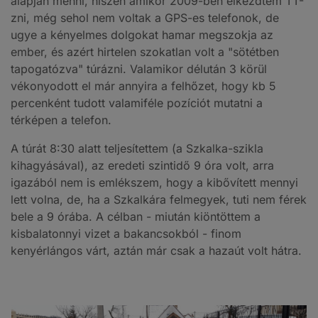
alapján menni, hiszen amikor 2009-ben elkezdtem TT-
zni, még sehol nem voltak a GPS-es telefonok, de
ugye a kényelmes dolgokat hamar megszokja az
ember, és azért hirtelen szokatlan volt a "sötétben
tapogatózva" túrázni. Valamikor délután 3 körül
vékonyodott el már annyira a felhőzet, hogy kb 5
percenként tudott valamiféle pozíciót mutatni a
térképen a telefon.
A túrát 8:30 alatt teljesítettem (a Szkalka-szikla
kihagyásával), az eredeti szintidő 9 óra volt, arra
igazából nem is emlékszem, hogy a kibővített mennyi
lett volna, de, ha a Szkalkára felmegyek, tuti nem férek
bele a 9 órába. A célban - miután kiöntöttem a
kisbalatonnyi vizet a bakancsokból - finom
kenyérlángos várt, aztán már csak a hazaút volt hátra.