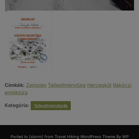
Címkék:
Zemplén
Teljesítménytúra
Hercegkút
Rákóczi
emléktúra
Kategória:
Teljesítménytúrák
Ported to [storm] from
Travel Hiking WordPress Theme By WP