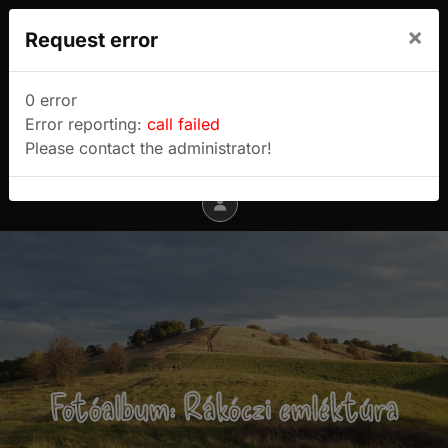
We use cookies to track usage and preferences.
×
Request error
I Understand
Sulyok Gábor túrablogja
0 error
Error reporting:
call failed
Menu
Please contact the administrator!
Fotóalbum: Rákóczi emléktúra