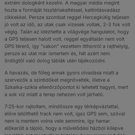
extrém dologként kezelni. A magyar média megint
hozta a formáját hisztériakeltéssel, kattintásvadász
cikkekkel. Persze szombat reggel Hercegkútig teljesen
jó volt az idő, az utak csak vizesek voltak, 2-3 fok volt
végig. Talán az idézhette a világvége hangulatot, hogy
a GPS teljesen halott volt, reggel egyáltalán nem volt
GPS térerő, így "vakon" vezettem itthonról a rajthelyig,
persze az utat már ismertem és, hát azért nem
ördögtől való dolog táblák után tájékozódni.
A havazás, de főleg annak gyors olvadása miatt a
szervezők a szintidőket megnövelték, illetve a
Szkalka-szikla ellenőrzőpontot ki lehetett hagyni, mert
a sok víz miatt a terep nehezen volt járható.
7:25-kor rajtoltam, mindössze egy térképvázlattal,
előre letölthető track nem volt, igaz GPS sem, szóval
nem is mentem volna vele semmire, így hamar
előkerült a tájoló, hogy a művelődési házból kilépve