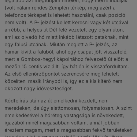
legalább azt megtudjam hirtelen, hogy merre induljak
(volt nálam rendes Zemplén térkép, meg azért a
telefonos térképet is lehetett használni, csak pozíció
nem volt). A P- jelzést kellett keresni vagy két utcával
arrébb, a helyes út Dél felé vezetett egy olyan úton,
ami az olvadó hó miatt inkább látszott pataknak, mint
egy falusi utcának. Miután meglett a P- jelzés, az
hamar kivitt a faluból, ahol egy csapat jött visszafelé,
mert a Gombos-hegyi kápolnához felvezető út előtt a
mezőn 15 centis víz állt, így hát én is visszafordultam.
Az első ellenőrzőpontot szerencsére meg lehetett
közelíteni másik irányból is, így ez a kis kitérő nem
okozott nagy időveszteséget.
Kódfelírás után az út emelkedni kezdett, nem
meredeken, de úgy alattomosan, folyamatosan. A szint
emelkedésével a hóréteg vastagsága is növekedett,
igazából minél magasabban voltam, annál jobban
éreztem magam, mert a magasabban fekvő területeken