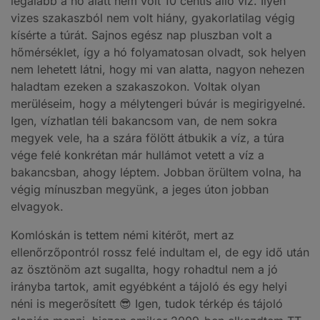
legalább a hó alatt nem volt 10 centis álló víz. Ilyen
vizes szakaszból nem volt hiány, gyakorlatilag végig
kísérte a túrát. Sajnos egész nap pluszban volt a
hőmérséklet, így a hó folyamatosan olvadt, sok helyen
nem lehetett látni, hogy mi van alatta, nagyon nehezen
haladtam ezeken a szakaszokon. Voltak olyan
merüléseim, hogy a mélytengeri búvár is megirigyelné.
Igen, vízhatlan téli bakancsom van, de nem sokra
megyek vele, ha a szára fölött átbukik a víz, a túra
vége felé konkrétan már hullámot vetett a víz a
bakancsban, ahogy léptem. Jobban örültem volna, ha
végig mínuszban megyünk, a jeges úton jobban
elvagyok.
Komlóskán is tettem némi kitérőt, mert az
ellenőrzőpontról rossz felé indultam el, de egy idő után
az ösztönöm azt sugallta, hogy rohadtul nem a jó
irányba tartok, amit egyébként a tájoló és egy helyi
néni is megerősített 😎 Igen, tudok térkép és tájoló