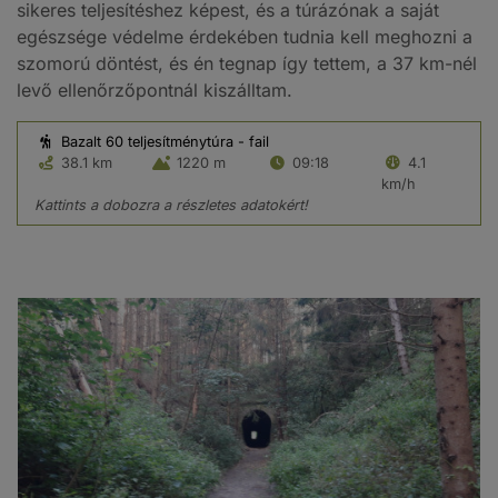
sikeres teljesítéshez képest, és a túrázónak a saját
egészsége védelme érdekében tudnia kell meghozni a
szomorú döntést, és én tegnap így tettem, a 37 km-nél
levő ellenőrzőpontnál kiszálltam.
Bazalt 60 teljesítménytúra - fail
38.1 km
1220 m
09:18
4.1
km/h
Kattints a dobozra a részletes adatokért!