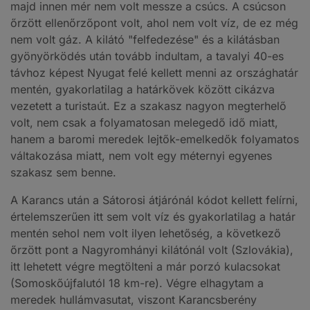
majd innen mér nem volt messze a csúcs. A csúcson
őrzött ellenőrzőpont volt, ahol nem volt víz, de ez még
nem volt gáz. A kilátó "felfedezése" és a kilátásban
gyönyörködés után tovább indultam, a tavalyi 40-es
távhoz képest Nyugat felé kellett menni az országhatár
mentén, gyakorlatilag a határkövek között cikázva
vezetett a turistaút. Ez a szakasz nagyon megterhelő
volt, nem csak a folyamatosan melegedő idő miatt,
hanem a baromi meredek lejtők-emelkedők folyamatos
váltakozása miatt, nem volt egy méternyi egyenes
szakasz sem benne.
A Karancs után a Sátorosi átjárónál kódot kellett felírni,
értelemszerűen itt sem volt víz és gyakorlatilag a határ
mentén sehol nem volt ilyen lehetőség, a következő
őrzött pont a Nagyromhányi kilátónál volt (Szlovákia),
itt lehetett végre megtölteni a már porzó kulacsokat
(Somoskőújfalutól 18 km-re). Végre elhagytam a
meredek hullámvasutat, viszont Karancsberény