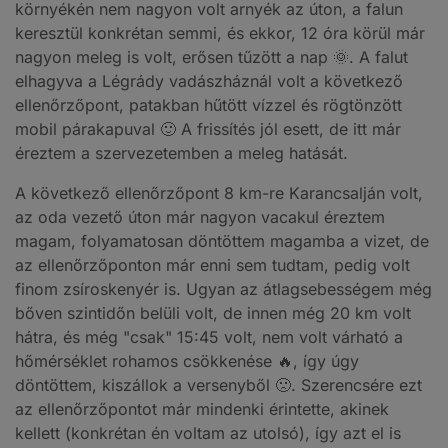
környékén nem nagyon volt arnyék az úton, a falun
keresztül konkrétan semmi, és ekkor, 12 óra körül már
nagyon meleg is volt, erősen tűzött a nap 🌞. A falut
elhagyva a Légrády vadászháznál volt a következő
ellenőrzőpont, patakban hűtött vízzel és rögtönzött
mobil párakapuval 🙂 A frissítés jól esett, de itt már
éreztem a szervezetemben a meleg hatását.
A következő ellenőrzőpont 8 km-re Karancsalján volt,
az oda vezető úton már nagyon vacakul éreztem
magam, folyamatosan döntöttem magamba a vizet, de
az ellenőrzőponton már enni sem tudtam, pedig volt
finom zsíroskenyér is. Ugyan az átlagsebességem még
bőven szintidőn belüli volt, de innen még 20 km volt
hátra, és még "csak" 15:45 volt, nem volt várható a
hőmérséklet rohamos csökkenése 🔥, így úgy
döntöttem, kiszállok a versenyből 🙁. Szerencsére ezt
az ellenőrzőpontot már mindenki érintette, akinek
kellett (konkrétan én voltam az utolsó), így azt el is