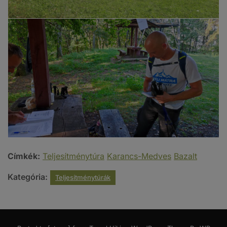
Címkék:
Teljesítménytúra
Karancs-Medves
Bazalt
Kategória:
Teljesítménytúrák