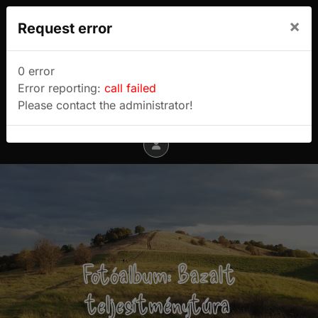
We use cookies to track usage and preferences.
×
Request error
I Understand
Sulyok Gábor túrablogja
0 error
Error reporting:
call failed
Menu
Please contact the administrator!
Fotóalbum: Bazalt
teljesítménytúra