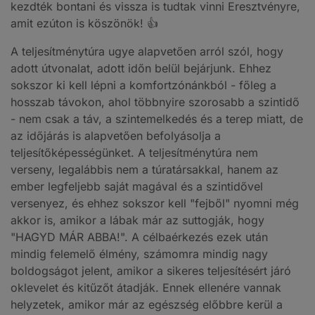
kezdték bontani és vissza is tudtak vinni Eresztvényre,
amit ezúton is köszönök! 👍
A teljesítménytúra ugye alapvetően arról szól, hogy
adott útvonalat, adott időn belül bejárjunk. Ehhez
sokszor ki kell lépni a komfortzónánkból - főleg a
hosszab távokon, ahol többnyire szorosabb a szintidő
- nem csak a táv, a szintemelkedés és a terep miatt, de
az időjárás is alapvetően befolyásolja a
teljesítőképességünket. A teljesítménytúra nem
verseny, legalábbis nem a túratársakkal, hanem az
ember legfeljebb saját magával és a szintidővel
versenyez, és ehhez sokszor kell "fejből" nyomni még
akkor is, amikor a lábak már az suttogják, hogy
"HAGYD MÁR ABBA!". A célbaérkezés ezek után
mindig felemelő élmény, számomra mindig nagy
boldogságot jelent, amikor a sikeres teljesítésért járó
oklevelet és kitűzőt átadják. Ennek ellenére vannak
helyzetek, amikor már az egészség előbbre kerül a