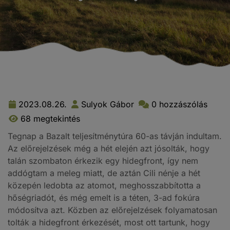
2023.08.26.
Sulyok Gábor
0 hozzászólás
68 megtekintés
Tegnap a Bazalt teljesítménytúra 60-as távján indultam.
Az előrejelzések még a hét elején azt jósolták, hogy
talán szombaton érkezik egy hidegfront, így nem
addógtam a meleg miatt, de aztán Cili nénje a hét
közepén ledobta az atomot, meghosszabbította a
hőségriadót, és még emelt is a téten, 3-ad fokúra
módosítva azt. Közben az előrejelzések folyamatosan
tolták a hidegfront érkezését, most ott tartunk, hogy