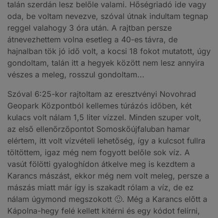
talán szerdán lesz belőle valami. Hőségriadó ide vagy
oda, be voltam nevezve, szóval útnak indultam tegnap
reggel valahogy 3 óra után. A rajtban persze
átnevezhettem volna esetleg a 40-es távra, de
hajnalban tök jó idő volt, a kocsi 18 fokot mutatott, úgy
gondoltam, talán itt a hegyek között nem lesz annyira
vészes a meleg, rosszul gondoltam...
Szóval 6:25-kor rajtoltam az eresztvényi Novohrad
Geopark Központból kellemes túrázós időben, két
kulacs volt nálam 1,5 liter vízzel. Minden szuper volt,
az első ellenőrzőpontot Somoskőújfaluban hamar
elértem, itt volt vízvételi lehetőség, így a kulcsot fullra
töltöttem, igaz még nem fogyott belőle sok víz. A
vasút fölötti gyaloghídon átkelve meg is kezdtem a
Karancs mászást, ekkor még nem volt meleg, persze a
mászás miatt már így is szakadt rólam a víz, de ez
nálam úgymond megszokott 🙂. Még a Karancs előtt a
Kápolna-hegy felé kellett kitérni és egy kódot felírni,