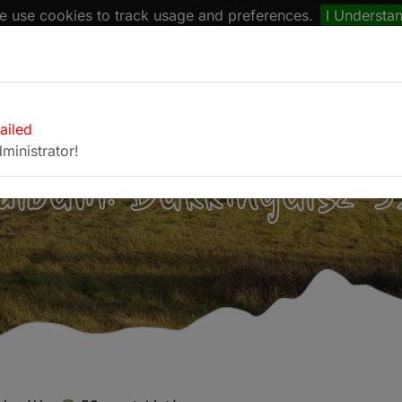
 use cookies to track usage and preferences.
I Understa
naptár
Böngésző
Fotóalbum
Kapcsolat
failed
ministrator!
album: Bükkinyúlsz 