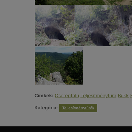
Címkék:
Cserépfalu
Teljesítménytúra
Bükk
Kategória:
Teljesítménytúrák