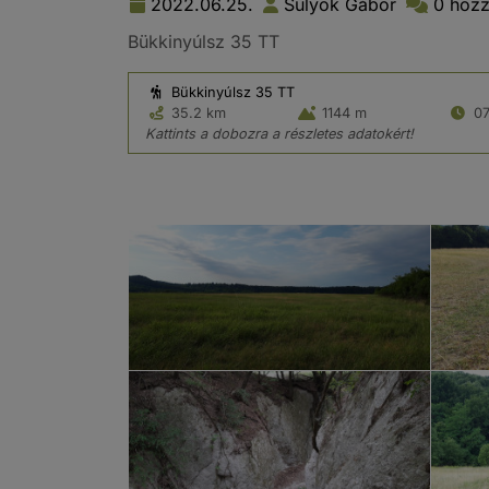
2022.06.25.
Sulyok Gábor
0 hozz
Bükkinyúlsz 35 TT
Bükkinyúlsz 35 TT
35.2 km
1144 m
07
Kattints a dobozra a részletes adatokért!