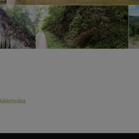
Bükkinyúlsz