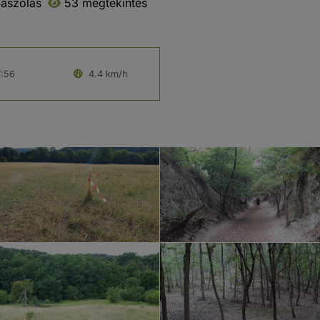
ászólás
53 megtekintés
:56
4.4 km/h