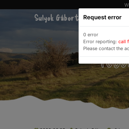
We
Sulyok Gábor túrablogja
Request error
Túra
0 error
Error reporting:
call 
Please contact the ad
Fotó