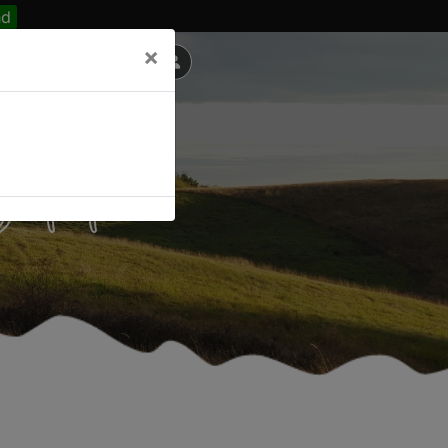
nd
×
35 TT