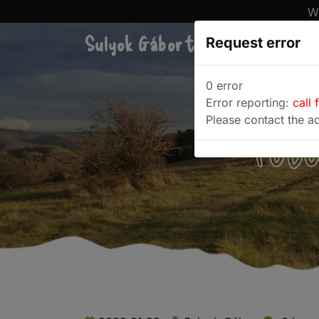
We
Sulyok Gábor túrablogja
Request error
Túra
0 error
Error reporting:
call 
Please contact the ad
Fotó