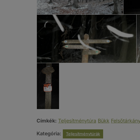
Címkék:
Teljesítménytúra
Bükk
Felsőtárkán
Kategória:
Teljesítménytúrák