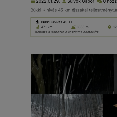
2022.01.29.
Sulyok Gábor
0 hozz
Bükki Kihívás 45 km éjszakai teljesítménytú
Bükki Kihívás 45 TT
47.1 km
1865 m
12
Kattints a dobozra a részletes adatokért!