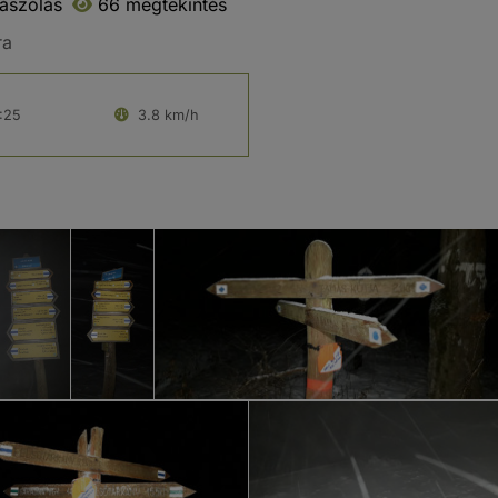
ászólás
66 megtekintés
ra
:25
3.8 km/h