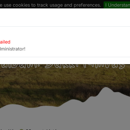
 use cookies to track usage and preferences.
I Understa
naptár
Böngésző
Fotóalbum
Kapcsolat
failed
ministrator!
album: Bükki Kihívás