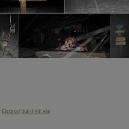
y
Éjszakai
Bükki Kihívás