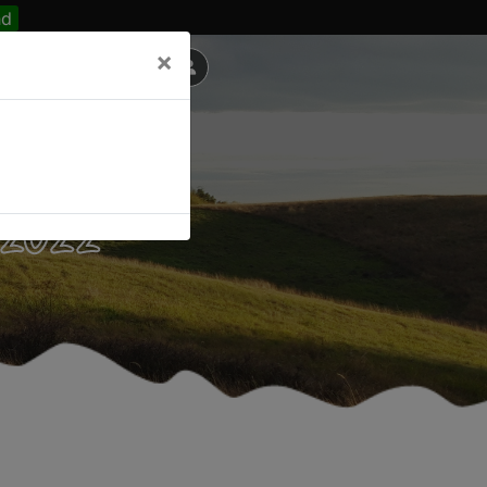
nd
×
 2022