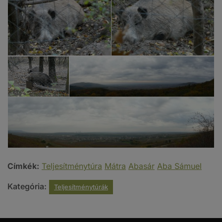
Címkék:
Teljesítménytúra
Mátra
Abasár
Aba Sámuel
Kategória:
Teljesítménytúrák