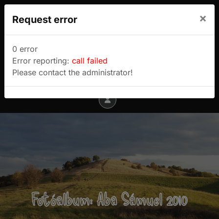
We use cookies to track usage and preferences.
×
Request error
I Understand
Sulyok Gábor túrablogja
0 error
Error reporting:
call failed
Menu
Please contact the administrator!
Fotóalbum: Aba Sámuel 2010