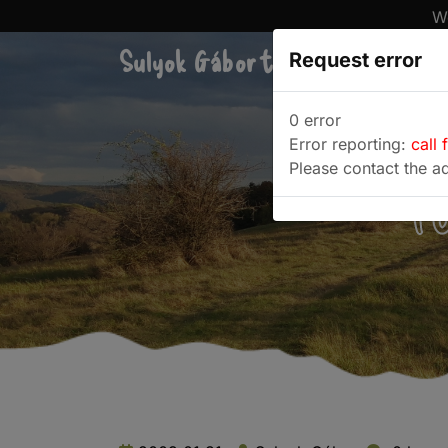
We
Sulyok Gábor túrablogja
Request error
Túra
0 error
Error reporting:
call 
Please contact the ad
F