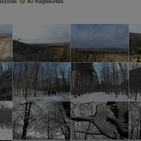
ászólás
40 megtekintés