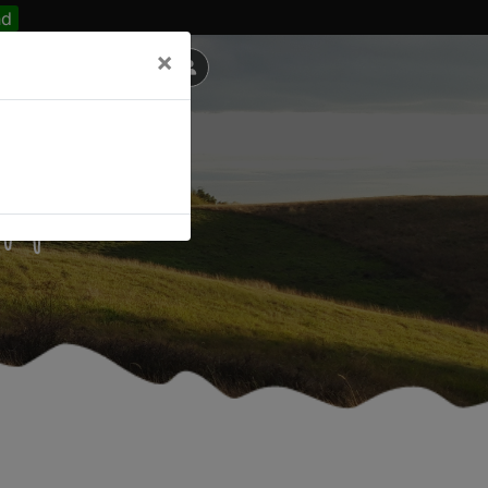
nd
×
 M