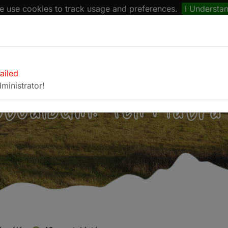
 use cookies to track usage and preferences.
I Understa
naptár
Böngésző
Fotóalbum
Kapcsolat
failed
ministrator!
otóalbum: Téli Mátra