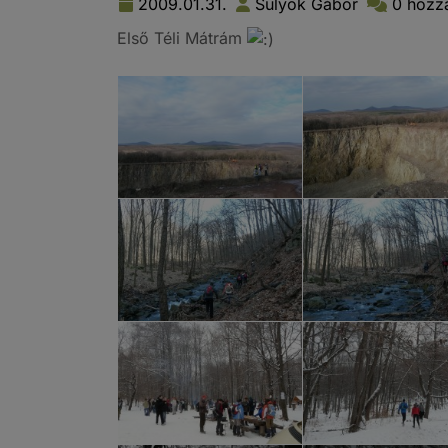
2009.01.31.
Sulyok Gábor
0 hozz
Első Téli Mátrám