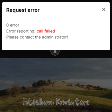
We use cookies to track usage and preferences.
×
Request error
I Understand
Sulyok Gábor túrablogja
0 error
Error reporting:
call failed
Menu
Please contact the administrator!
Fotóalbum: Kriván túra