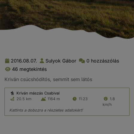
2016.08.07.
Sulyok Gábor
0 hozzászólás
46 megtekintés
Kriván csúcshódítós, semmit sem látós
Kriván mászás Csabival
20.5 km
1164 m
11:23
1.8
km/h
Kattints a dobozra a részletes adatokért!