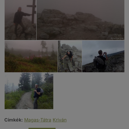
Címkék:
Magas-Tátra
Kriván