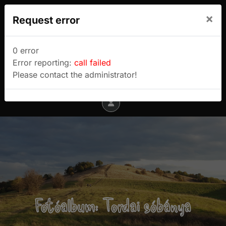
We use cookies to track usage and preferences.
×
Request error
I Understand
Sulyok Gábor túrablogja
0 error
Error reporting:
call failed
Menu
Please contact the administrator!
Fotóalbum: Tordai sóbánya