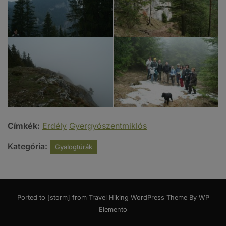
Címkék:
Erdély
Gyergyószentmiklós
Kategória:
Gyalogtúrák
Ported to [storm] from
Travel Hiking WordPress Theme By WP
Elemento