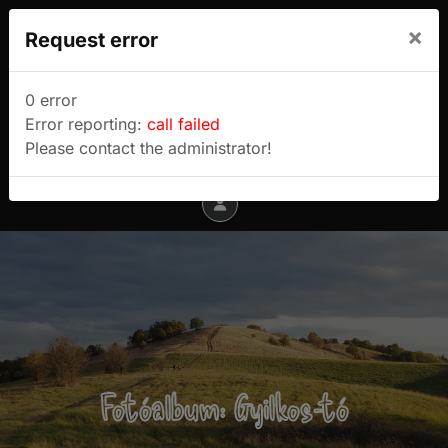
We use cookies to track usage and preferences.
×
Request error
I Understand
Sulyok Gábor túrablogja
0 error
Error reporting:
call failed
Menu
Please contact the administrator!
Fotóalbum: Gyilkos-tó