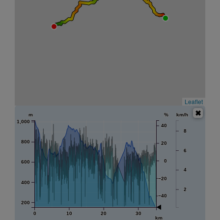
Leaflet
m
%
km/h
1,000
40
8
800
20
6
0
600
4
−20
400
2
−40
200
0
10
20
30
km