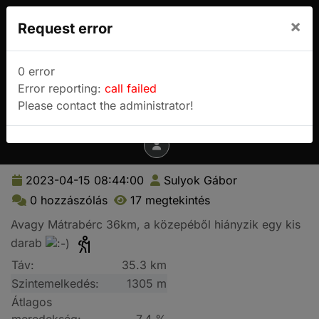
We use cookies to track usage and preferences.
×
Request error
I Understand
Sulyok Gábor túrablogja
0 error
Error reporting:
call failed
Menu
Please contact the administrator!
2023-04-15 08:44:00
Sulyok Gábor
0 hozzászólás
17 megtekintés
Avagy Mátrabérc 36km, a közepéből hiányzik egy kis
darab
Táv:
35.3 km
Szintemelkedés:
1305 m
Átlagos