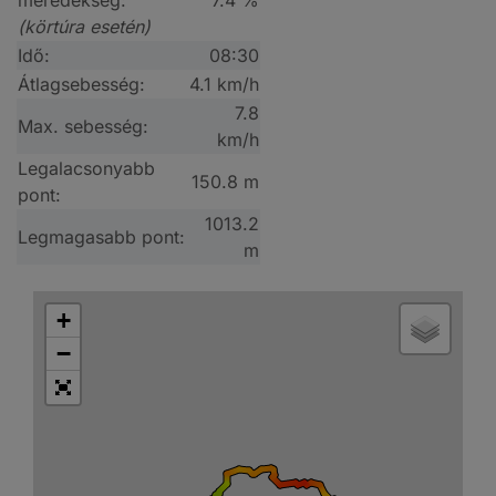
meredekség:
7.4 %
(körtúra esetén)
Idő:
08:30
Átlagsebesség:
4.1 km/h
7.8
Max. sebesség:
km/h
Legalacsonyabb
150.8 m
pont:
1013.2
Legmagasabb pont:
m
+
−