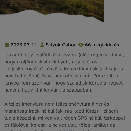
2023.03.21.
Sulyok Gábor
66 megtekintés
Igazából egy családi túra lesz ez (elég régen volt már,
hogy utoljára csináltunk ilyet), egy játékos
"teljesítménytúra" készül a keresztfiamnak (aki sajnos
nem tud eljönni) és az unokaöcsémnek. Persze itt a
lényeg nem azon van, hogy szaladjuk körbe a hegyet,
hanem, hogy kint legyünk a szabadban.
A teljesítménytúra nem teljesítménytúra itiner és
manapság track nélkül (aki ma kezd túrázni, el sem
tudja képzelni, milyen volt régen GPS nélkül, térképpel
és tájolóval keresni a helyes utat, főleg, amikor az