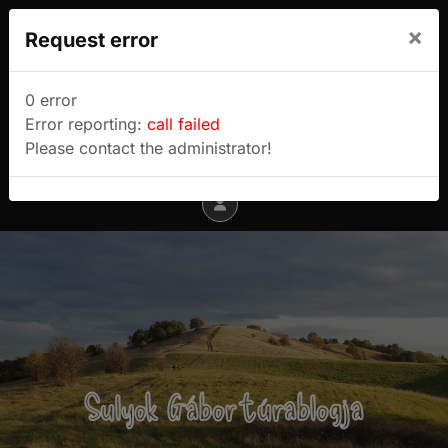
We use cookies to track usage and preferences.
×
Request error
I Understand
Sulyok Gábor túrablogja
0 error
Error reporting:
call failed
Menu
Please contact the administrator!
Sulyok Gábor túrablogja