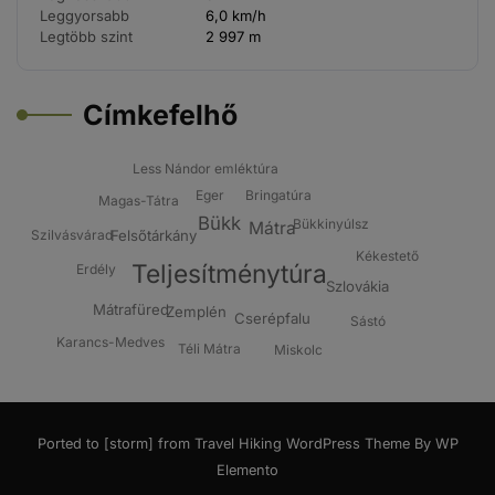
Leggyorsabb
6,0 km/h
Legtöbb szint
2 997 m
Címkefelhő
Less Nándor emléktúra
Eger
Bringatúra
Magas-Tátra
Bükk
Bükkinyúlsz
Mátra
Szilvásvárad
Felsőtárkány
Kékestető
Teljesítménytúra
Erdély
Szlovákia
Mátrafüred
Zemplén
Cserépfalu
Sástó
Karancs-Medves
Téli Mátra
Miskolc
Ported to [storm] from
Travel Hiking WordPress Theme By WP
Elemento