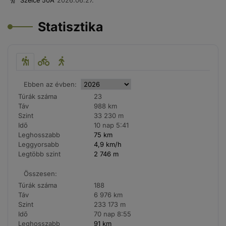
Szelce 50A
2026.06.27.
Statisztika
Ebben az évben:
Túrák száma
23
Táv
988 km
Szint
33 230 m
Idő
10 nap 5:41
Leghosszabb
75 km
Leggyorsabb
4,9 km/h
Legtöbb szint
2 746 m
Összesen:
Túrák száma
188
Táv
6 976 km
Szint
233 173 m
Idő
70 nap 8:55
Leghosszabb
91 km