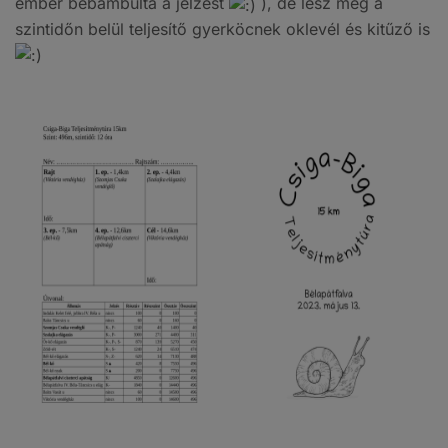
ember bebambulta a jelzést
), de lesz még a
szintidőn belül teljesítő gyerköcnek oklevél és kitűző is